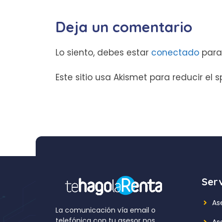
Deja un comentario
Lo siento, debes estar
conectado
para
Este sitio usa Akismet para reducir el
Serv
As
La comunicación vía email o
telefónica con tu asesor nos
As