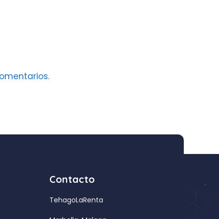
omentarios.
Contacto
TehagoLaRenta