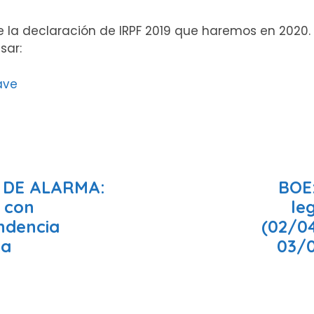
e la declaración de IRPF 2019 que haremos en 2020.
sar:
ave
 DE ALARMA:
BOE:
 con
leg
ndencia
(02/0
ia
03/