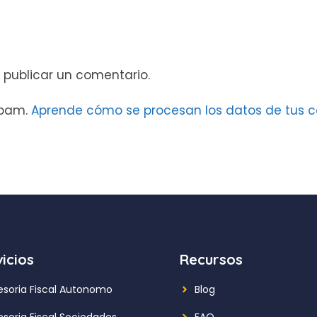
 publicar un comentario.
 spam.
Aprende cómo se procesan los datos de tus c
icios
Recursos
esoria Fiscal Autonomo
Blog
esoria Fiscal Sociedades
FAQ