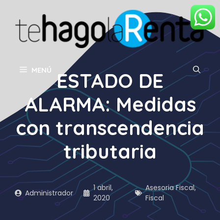
Saltar
al
contenido
MENÚ
ESTADO DE
ALARMA: Medidas
con transcendencia
tributaria
1 abril,
Asesoria Fiscal
,
Administrador
2020
Fiscal