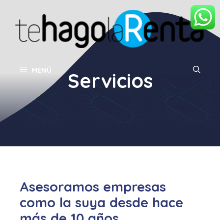
Saltar
al
contenido
MENÚ
Servicios
Asesoramos empresas
como la suya desde hace
más de 10 años.