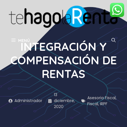
Saltar
al
contenido
MENÚ
INTEGRACIÓN Y
COMPENSACIÓN DE
RENTAS
13
Asesoria Fiscal
,
Administrador
diciembre,
Fiscal
,
IRPF
2020