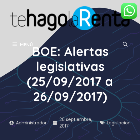
Saltar
al
contenido
MENÚ
BOE: Alertas
legislativas
(25/09/2017 a
26/09/2017)
26 septiembre,
Administrador
Legislacion
2017