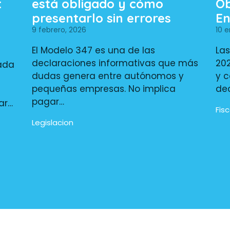
:
está obligado y cómo
Ob
a
presentarlo sin errores
En
9 febrero, 2026
10 e
El Modelo 347 es una de las
Las
declaraciones informativas que más
202
tada
dudas genera entre autónomos y
y c
pequeñas empresas. No implica
de
pagar…
ar…
Fisc
Legislacion