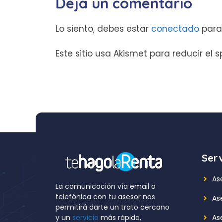
Deja un comentario
Lo siento, debes estar
conectado
para
Este sitio usa Akismet para reducir el
Serv
As
La comunicación vía email o
telefónica con tu asesor nos
As
permitirá darte un trato cercano
Ase
y un
servicio
más rápido,