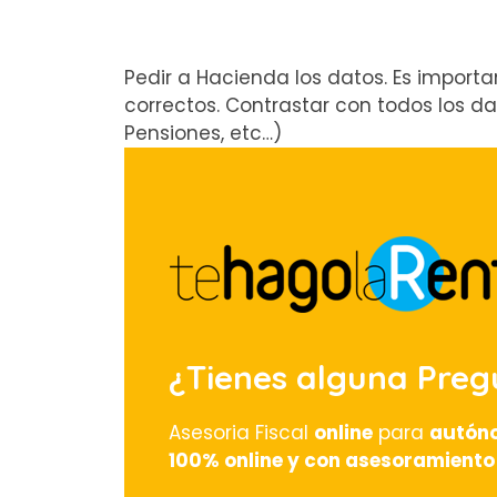
Pedir a Hacienda los datos. Es import
correctos. Contrastar con todos los d
Pensiones, etc…)
¿Tienes alguna Pre
Asesoria Fiscal
online
para
autón
100% online y con asesoramiento