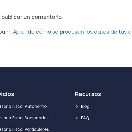
 publicar un comentario.
 spam.
Aprende cómo se procesan los datos de tus c
icios
Recursos
esoria Fiscal Autonomo
Blog
esoria Fiscal Sociedades
FAQ
soria Fiscal Particulares