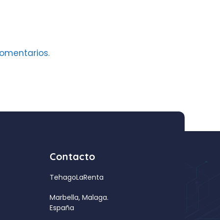
omentarios.
Contacto
TehagoLaRenta
Marbella, Malaga.
España