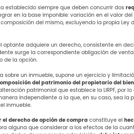
RPF ha establecido siempre que deben concurrir dos
req
egrar en la base imponible: variación en el valor de
composición del mismo, excluyendo la propia Ley d
l optante adquiere un derecho, consistente en deci
dente surge la correspondiente obligación de venta 
o de la opción.
sobre un inmueble, supone un ejercicio y limitaci
omposición del patrimonio del propietario del bien
lteración patrimonial que establece la LIRPF, por l
anera independiente a la que, en su caso, sea la po
el inmueble.
r el derecho de opción de compra
constituye el
hec
ora alguna que considerar a los efectos de la cuant