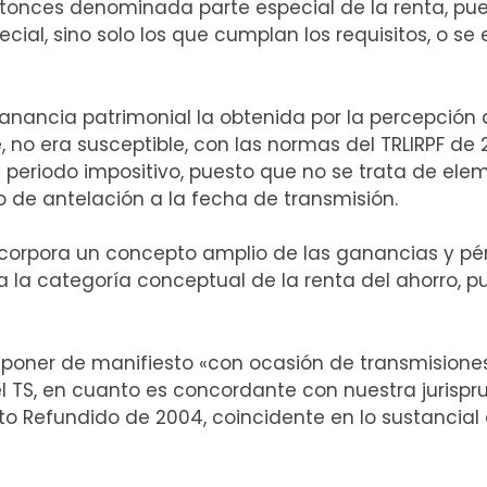
entonces denominada parte especial de la renta, pu
cial, sino solo los que cumplan los requisitos, o se
anancia patrimonial la obtenida por la percepción 
 no era susceptible, con las normas del TRLIRPF de 
l periodo impositivo, puesto que no se trata de ele
 de antelación a la fecha de transmisión.
incorpora un concepto amplio de las ganancias y p
 a la categoría conceptual de la renta del ahorro, p
 poner de manifiesto «con ocasión de transmisione
del TS, en cuanto es concordante con nuestra jurisp
Texto Refundido de 2004, coincidente en lo sustancia