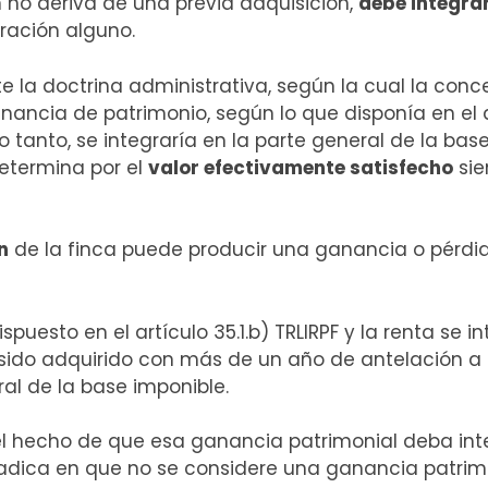
 no deriva de una previa adquisición,
debe integrar
ración alguno.
e la doctrina administrativa, según la cual la con
cia de patrimonio, según lo que disponía en el artí
tanto, se integraría en la parte general de la base
determina por el
valor efectivamente satisfecho
sie
n
de la finca puede producir una ganancia o pérdi
puesto en el artículo 35.1.b) TRLIRPF y la renta se in
 sido adquirido con más de un año de antelación a l
ral de la base imponible.
el hecho de que esa ganancia patrimonial deba inte
 radica en que no se considere una ganancia patrimo