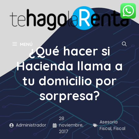
Saltar
al
contenido
MENÚ
¿Qué hacer si
Hacienda llama a
tu domicilio por
sorpresa?
28
Asesoria
Administrador
noviembre,
Fiscal
,
Fiscal
2017