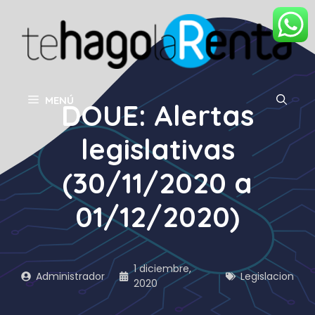
Saltar
al
contenido
MENÚ
DOUE: Alertas
legislativas
(30/11/2020 a
01/12/2020)
1 diciembre,
Administrador
Legislacion
2020