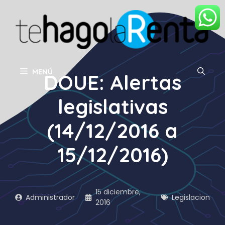
Saltar
al
contenido
MENÚ
DOUE: Alertas
legislativas
(14/12/2016 a
15/12/2016)
15 diciembre,
Administrador
Legislacion
2016