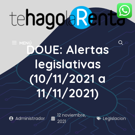
Saltar
al
contenido
MENÚ
DOUE: Alertas
legislativas
(10/11/2021 a
11/11/2021)
12 noviembre,
Administrador
Legislacion
2021