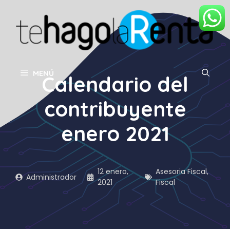
Saltar
al
contenido
MENÚ
Calendario del
contribuyente
enero 2021
12 enero,
Asesoria Fiscal
,
Administrador
2021
Fiscal