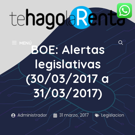
Saltar
al
contenido
MENÚ
BOE: Alertas
legislativas
(30/03/2017 a
31/03/2017)
Administrador
31 marzo, 2017
Legislacion