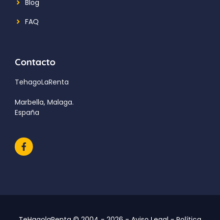
Blog
FAQ
Contacto
TehagoLaRenta
Marbella, Malaga.
España
TeHagolaRenta © 2004 - 2026 -
Aviso Legal
-
Política