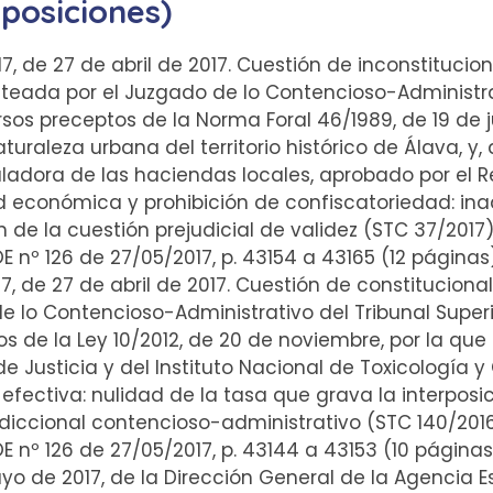
sposiciones)
17, de 27 de abril de 2017. Cuestión de inconstituci
anteada por el Juzgado de lo Contencioso-Administra
rsos preceptos de la Norma Foral 46/1989, de 19 de 
turaleza urbana del territorio histórico de Álava, y, d
uladora de las haciendas locales, aprobado por el R
d económica y prohibición de confiscatoriedad: ina
n de la cuestión prejudicial de validez (STC 37/2017
OE nº 126 de 27/05/2017, p. 43154 a 43165 (12 págin
17, de 27 de abril de 2017. Cuestión de constitucion
 lo Contencioso-Administrativo del Tribunal Superi
s de la Ley 10/2012, de 20 de noviembre, por la qu
e Justicia y del Instituto Nacional de Toxicología y
l efectiva: nulidad de la tasa que grava la interposi
sdiccional contencioso-administrativo (STC 140/201
OE nº 126 de 27/05/2017, p. 43144 a 43153 (10 págin
yo de 2017, de la Dirección General de la Agencia Es