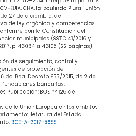
nalidad 2002-2014. Interpuesto por más
V-EUIA, CHA, la Izquierda Plural; Unión
 de 27 de diciembre, de
serva de ley orgánica y competencias
 conforme con la Constitución del
encias municipales (SSTC 41/2016 y
/2017, p. 43084 a 43105 (22 páginas)
sión de seguimiento, control y
rgentes de protección de
 6 del Real Decreto 877/2015, de 2 de
 y fundaciones bancarias.
es Publicación: BOE nº 126 de
as de la Unión Europea en los ámbitos
partamento: Jefatura del Estado
ento:
BOE-A-2017-5855