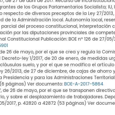
17, de 27 de abril de 2017. Recurso de inconstitucio
antes de los Grupos Parlamentarios Socialista; IU, IC
 respecto de diversos preceptos de la Ley 27/2013,
dad de la Administración local. Autonomía local, re
n parcial del proceso constitucional, interpretación
nación por las diputaciones provinciales de compet
nal Constitucional Publicación: BOE nº 126 de 27/05
5901
, de 26 de mayo, por el que se crea y regula la Comi
l Decreto-ley 1/2017, de 20 de enero, de medidas u
áusulas suelo, y por el que se modifica el artículo
Ley 26/2013, de 27 de diciembre, de cajas de ahorro
 Presidencia y para las Administraciones Territorial
 (6 páginas) Ver documento:
BOE-A-2017-5864
17, de 26 de mayo, por el que se transponen directiv
ario, y sobre el desplazamiento de trabajadores. De
7/05/2017, p. 42820 a 42872 (53 páginas) Ver docum