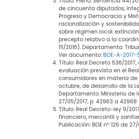
Título: Pleno. Sentencia 44/20
de cincuenta diputados, integr
Progreso y Democracia y Mixto
racionalización y sostenibili
sobre régimen local: extinció
precepto relativo a la coordi
111/2016). Departamento: Tribu
Ver documento:
BOE-A-2017-
Título: Real Decreto 536/2017
evaluación prevista en el Rea
consumidores en materia de cl
octubre, de desarrollo de la 
Departamento: Ministerio de la
27/05/2017, p. 42963 a 42968
Título: Real Decreto-ley 9/20
financiero, mercantil y sanit
Publicación: BOE nº 126 de 2