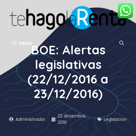
Saltar
al
contenido
MENÚ
BOE: Alertas
legislativas
(22/12/2016 a
23/12/2016)
23 diciembre,
Administrador
Legislacion
2016