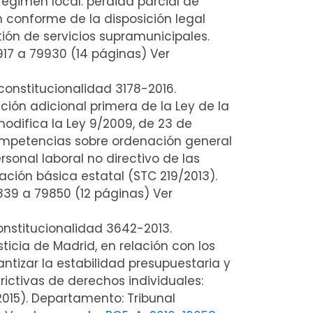
régimen local: pérdida parcial de
ón conforme de la disposición legal
ión de servicios supramunicipales.
9917 a 79930 (14 páginas) Ver
constitucionalidad 3178-2016.
ción adicional primera de la Ley de la
odifica la Ley 9/2009, de 23 de
ompetencias sobre ordenación general
onal laboral no directivo de las
ación básica estatal (STC 219/2013).
9839 a 79850 (12 páginas) Ver
constitucionalidad 3642-2013.
sticia de Madrid, en relación con los
antizar la estabilidad presupuestaria y
rictivas de derechos individuales:
2015). Departamento: Tribunal