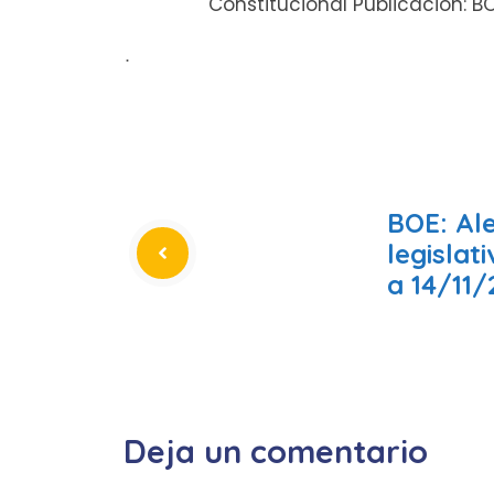
Constitucional Publicación: B
ᐧ
BOE: Al
legislat
a 14/11/
Deja un comentario