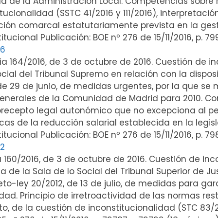
dad de la Administración Local. Competencias sobre 
tucionalidad (SSTC 41/2016 y 111/2016), interpretaci
ción comarcal estatutariamente prevista en la gest
ucional Publicación: BOE nº 276 de 15/11/2016, p. 7
66
ia 164/2016, de 3 de octubre de 2016. Cuestión de in
cial del Tribunal Supremo en relación con la disposi
 29 de junio, de medidas urgentes, por la que se m
generales de la Comunidad de Madrid para 2010. C
recepto legal autonómico que no excepciona al pers
as de la reducción salarial establecida en la legisl
tucional Publicación: BOE nº 276 de 15/11/2016, p. 7
2
ia 160/2016, de 3 de octubre de 2016. Cuestión de in
 de la Sala de lo Social del Tribunal Superior de Ju
reto-ley 20/2012, de 13 de julio, de medidas para gar
ad. Principio de irretroactividad de las normas rest
eto, de la cuestión de inconstitucionalidad (STC 83/