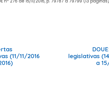
OE nº 276 de 15/11/2016, p. 79787 a 79799 (13 págin
ertas
DOUE:
ivas (11/11/2016
legislativas (1
2016)
a 15