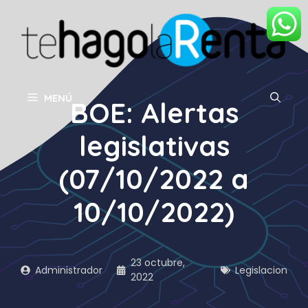
Saltar
al
contenido
MENÚ
BOE: Alertas
legislativas
(07/10/2022 a
10/10/2022)
23 octubre,
Administrador
Legislacion
2022