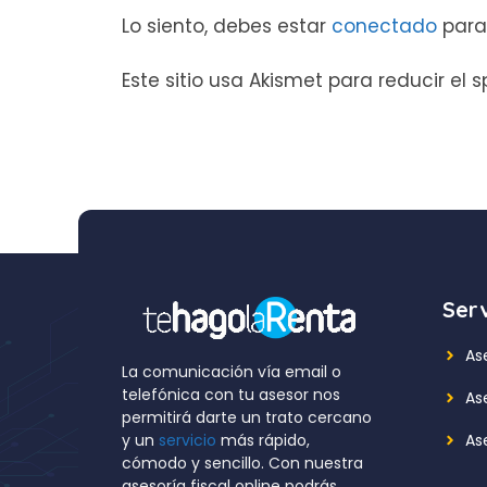
Lo siento, debes estar
conectado
para
Este sitio usa Akismet para reducir el
Serv
As
La comunicación vía email o
telefónica con tu asesor nos
As
permitirá darte un trato cercano
Ase
y un
servicio
más rápido,
cómodo y sencillo. Con nuestra
asesoría fiscal online podrás