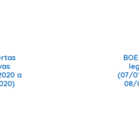
ertas
BOE:
ivas
leg
2020 a
(07/0
020)
08/