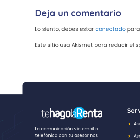
Deja un comentario
Lo siento, debes estar
conectado
para
Este sitio usa Akismet para reducir el
Serv
As
La comunicación vía email o
telefónica con tu asesor nos
As