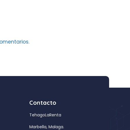
omentarios.
Contacto
TehagoLaRenta
Marbella, Malaga.