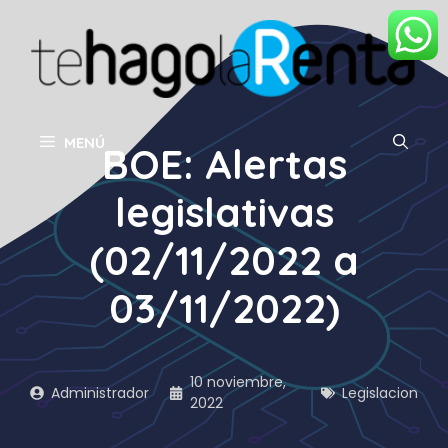
Saltar
al
contenido
MENÚ
BOE: Alertas
legislativas
(02/11/2022 a
03/11/2022)
10 noviembre,
Administrador
Legislacion
2022