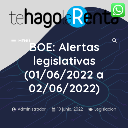
Saltar
al
contenido
MENÚ
BOE: Alertas
legislativas
(01/06/2022 a
02/06/2022)
Administrador
13 junio, 2022
Legislacion