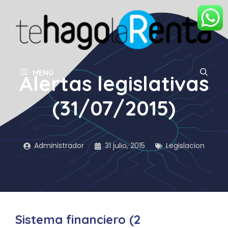
Saltar
al
contenido
MENÚ
Alertas legislativas
(31/07/2015)
Administrador
31 julio, 2015
Legislacion
Sistema financiero (2