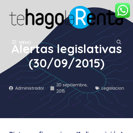
Saltar
al
contenido
MENÚ
Alertas legislativas
(30/09/2015)
30 septiembre,
Administrador
Legislacion
2015