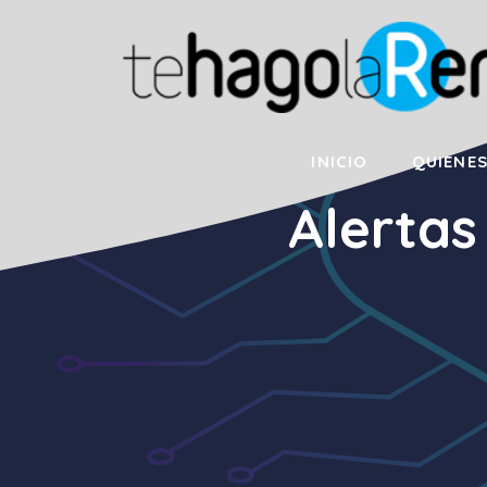
Saltar
al
contenido
INICIO
QUIENE
Alertas