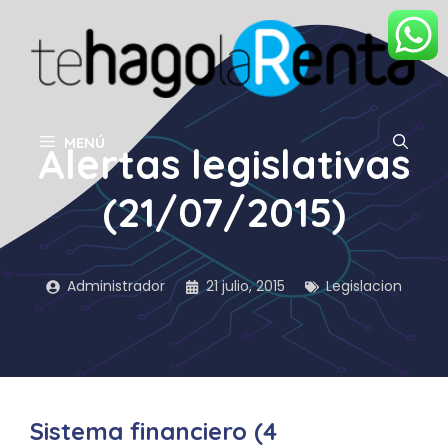
Saltar
al
contenido
MENÚ
Alertas legislativas
(21/07/2015)
Administrador
21 julio, 2015
Legislacion
Sistema financiero (4