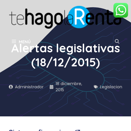
Saltar
al
contenido
MENÚ
Alertas legislativas
(18/12/2015)
18 diciembre,
Administrador
Legislacion
2015