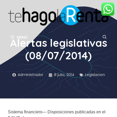
Saltar
al
contenido
MENÚ
Alertas legislativas
(08/07/2014)
Administrador
8 julio, 2014
Legislacion
Sistema financiero— Disposiciones publicadas en el