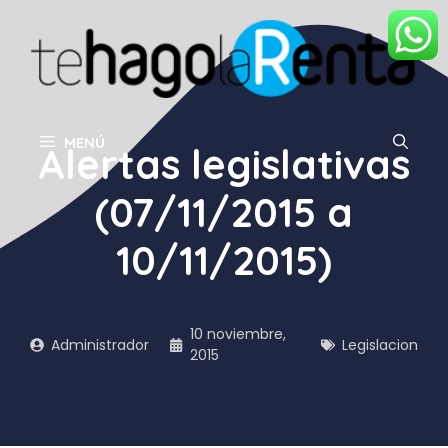
Saltar
al
contenido
MENÚ
Alertas legislativas
(07/11/2015 a
10/11/2015)
10 noviembre,
Administrador
Legislacion
2015