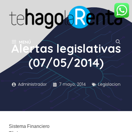
Saltar
al
contenido
MENÚ
Alertas legislativas
(07/05/2014)
Administrador
7 mayo, 2014
Legislacion
Sistema Financiero