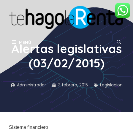
Saltar
al
contenido
MENÚ
Alertas legislativas
(03/02/2015)
Administrador
3 febrero, 2015
Legislacion
Sistema financiero