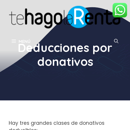
Saltar
al
contenido
MENÚ
Deducciones por
donativos
Hay tres grandes clases de donativos